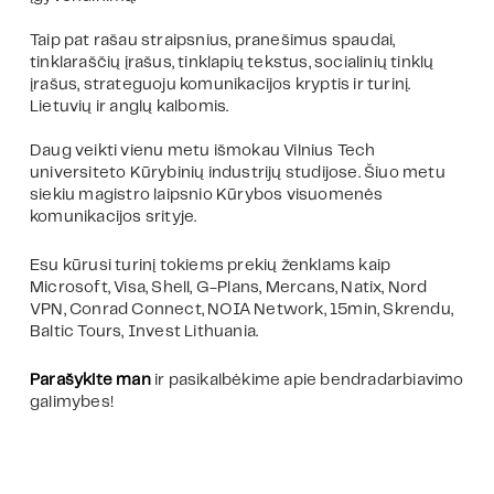
Taip pat rašau straipsnius, pranešimus spaudai,
tinklaraščių įrašus, tinklapių tekstus, socialinių tinklų
įrašus, strateguoju komunikacijos kryptis ir turinį.
Lietuvių ir anglų kalbomis.
Daug veikti vienu metu išmokau Vilnius Tech
universiteto Kūrybinių industrijų studijose. Šiuo metu
siekiu magistro laipsnio Kūrybos visuomenės
komunikacijos srityje.
Esu kūrusi turinį tokiems prekių ženklams kaip
Microsoft, Visa, Shell, G-Plans, Mercans, Natix, Nord
VPN, Conrad Connect, NOIA Network, 15min, Skrendu,
Baltic Tours, Invest Lithuania.
Parašykite man
ir pasikalbėkime apie bendradarbiavimo
galimybes!