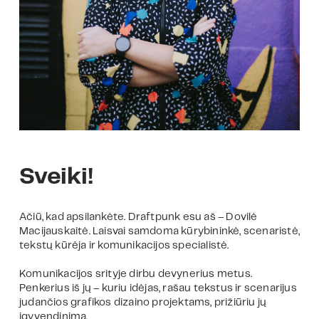
Sveiki!
Ačiū, kad apsilankėte. Draftpunk esu aš – Dovilė
Macijauskaitė. Laisvai samdoma kūrybininkė, scenaristė,
tekstų kūrėja ir komunikacijos specialistė.
Komunikacijos srityje dirbu devynerius metus.
Penkerius iš jų – kuriu idėjas, rašau tekstus ir scenarijus
judančios grafikos dizaino projektams, prižiūriu jų
įgyvendinimą.